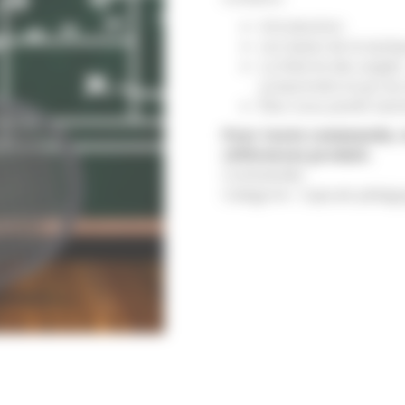
Introduction
Les bases de la tacti
La théorie des angles
comprendre le jeu du
Êtes-vous plutôt tacti
Pour toute commande, ve
références produit.
Commander
Catégorie :
Capsule pédago