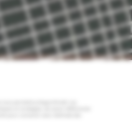
 vous permettra d’approfondir vos
iques et stratégies, de savoir différencier
rtie pour concevoir avec méthode des