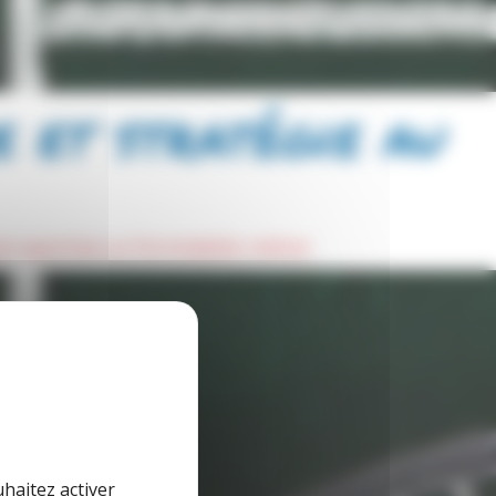
e et stratégie au
ion sportive un formidable métier
uhaitez activer