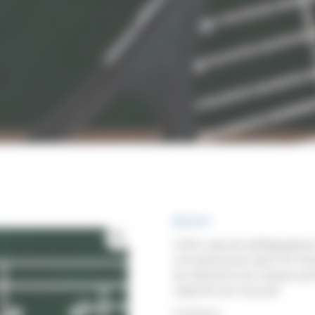
80,00
€
Cette capsule pédagogique
connaissances dans les tact
les éléments de chaque pa
objectifs de réussite.
Contenu :