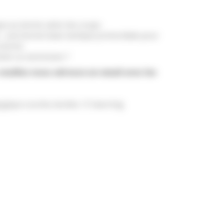
que au tennis selon les coups
 : une bonne base tactique primordiale pour
 tennis
cien ou technicien ?
uillez nous adresse un email avec les
gique courtes durées / E-learning