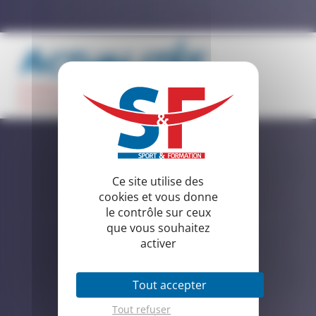
Actualités
faites de votre passion sportive un
formidable métier
Ce site utilise des
cookies et vous donne
le contrôle sur ceux
que vous souhaitez
activer
Tout accepter
Tout refuser