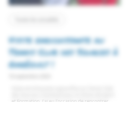
Toutes les actualités
Visite enrichissante au
Tennis Club des Sources à
Garéoult !
18 septembre 2024
Visite enrichissante aujourd’hui au Tennis Club
des Sources à Garéoult pour le Centre de Sport
et Formation. J’ai eu l’occasion de rencontrer
Tom Poignand, en formation DEJEPS Tennis,
ainsi que son tuteur, Grégory Poignand
. Un
grand merci à l’équipe pédagogique, à la fois
expérimentée et passionnée, pour leur accueil