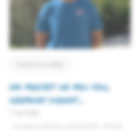
Toutes les actualités
Un projet un peu fou,
certains diront…
11 avril 2026
Un projet un peu fou, certains diront …￼ mais
surtout ￼Une aventure humaine, une passion
commune et un engagement total qui dure