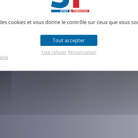
e des cookies et vous donne le contrôle sur ceux que vous so
Tout accepter
Tout refuser
Personnaliser
alité