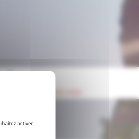
tés
on sportive un formidable métier
uhaitez activer