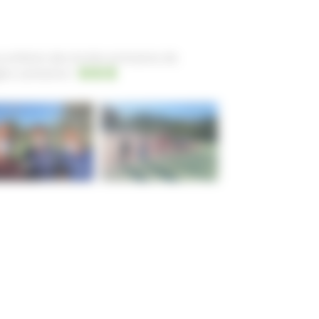
 enfants des écoles primaires de
es sanitaires !
Conditions générales de vente