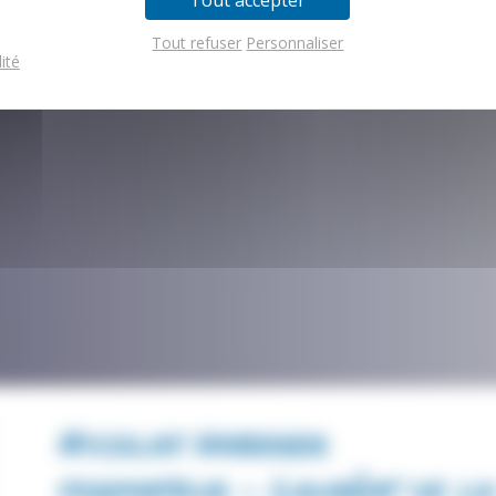
Tout accepter
Tout refuser
Personnaliser
ité
Nicolas Haberer
formateur - Lauréat de la