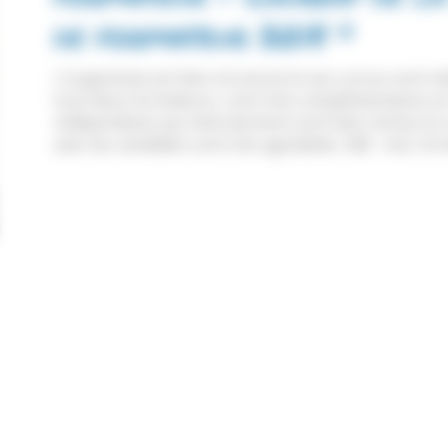
de formateur 2018 "
L’organisme est bien structuré et ses cursus sont int
tous deux formateurs, sont très complémentaires et
indépendants qui interviennent sont bien choisis et 
avec les candidats sont très agréables. S&F : moi, f
Dates des tests & formations
Je témoigne
Liens utiles