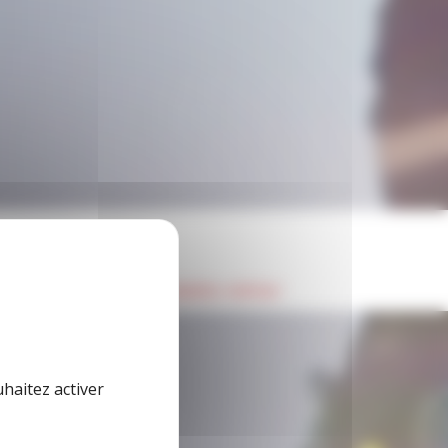
nages
ion sportive un formidable métier
uhaitez activer