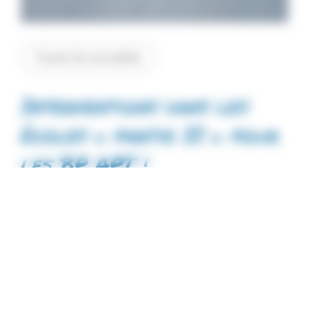
Toutes les actualités
Interventions dans les
écoles « partie II » pour
les BP APT !
9 janvier 2025
Interventions dans les écoles « partie II » pour
les BP APT! 2 belles journées remplies de joie
pour tous enfants! Un grand bravo à nos
stagiaires qui ont rempli leur mission avec
succès!! Rendez-vous dans 15 jours pour la suite
des interventions