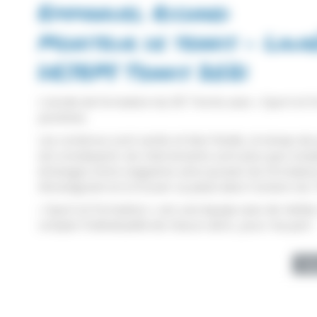
Emmanuel Richard
Moniteur de tennis - Lauré
DEJEPS Tennis 2021
L’année de formation du DE Tennis avec « Sport et F
positives.
Les contenus sont variés et bien ficelés, le temps de 
est conséquent, les intervenants sont plus que comp
échanges entre stagiaires ainsi qu’avec les formate
d’enseignant et à trouver sa place dans l’univers du 
« Sport et Formation » est une équipe avec de réelle
compte l’individualité de chacun alors, pour ma
Té