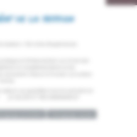
at de la session
ormation » fût riche d’expériences
pratique et d’intervention sur le terrain
étents et complémentaires et les
urs poussent chacun à trouver sa couleur
Tennis.
s valeurs au quotidien tout en prenant en
 part : JE VALIDE ET RECOMMANDE !!!
moignage précédent
Témoignage suivant