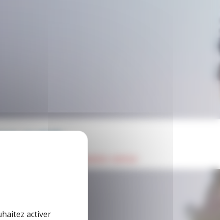
nages
ion sportive un formidable métier
uhaitez activer