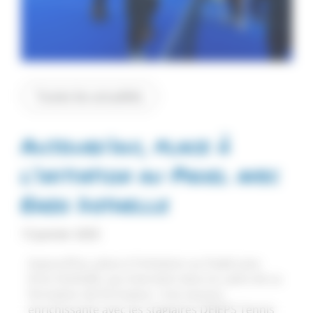
Toutes les actualités
Aujourd’hui, place à
l’initiation au Padel avec
Enzo Dothelle
13 janvier 2025
Aujourd’hui, place à l’initiation au Padel avec
Enzo Dothelle, qui intervient dans le cadre de sa
formation de formateur. Une session
enrichissante avec les stagiaires DEJEPS Tennis